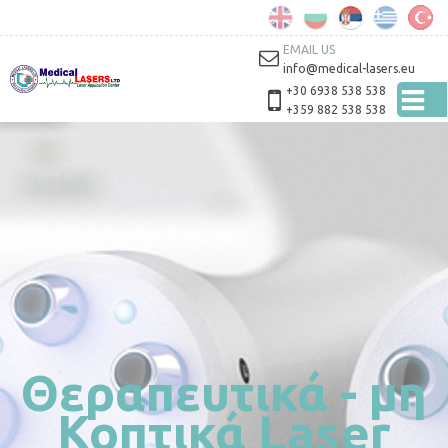
Skip to
main
content
EMAIL US
info@medical-lasers.eu
+30 6938 538 538
+359 882 538 538
Θεραπευτικά - μη
Κοπτικά Laser