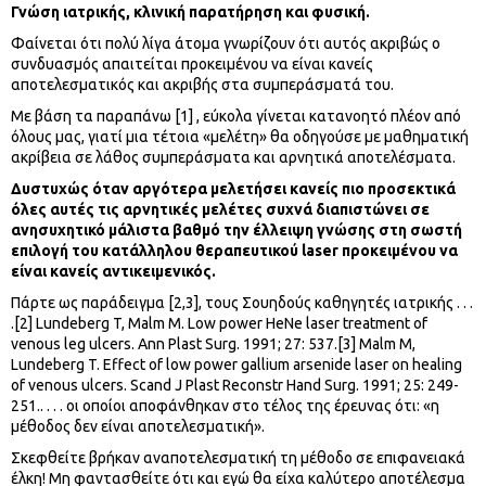
Γνώση ιατρικής, κλινική παρατήρηση και φυσική.
Φαίνεται ότι πολύ λίγα άτομα γνωρίζουν ότι αυτός ακριβώς ο
συνδυασμός απαιτείται προκειμένου να είναι κανείς
αποτελεσματικός και ακριβής στα συμπεράσματά του.
Με βάση τα παραπάνω [1] , εύκολα γίνεται κατανοητό πλέον από
όλους μας, γιατί μια τέτοια «μελέτη» θα οδηγούσε με μαθηματική
ακρίβεια σε λάθος συμπεράσματα και αρνητικά αποτελέσματα.
Δυστυχώς όταν αργότερα μελετήσει κανείς πιο προσεκτικά
όλες αυτές τις αρνητικές μελέτες συχνά διαπιστώνει σε
ανησυχητικό μάλιστα βαθμό την έλλειψη γνώσης στη σωστή
επιλογή του κατάλληλου θεραπευτικού laser προκειμένου να
είναι κανείς αντικειμενικός.
Πάρτε ως παράδειγμα [2,3], τους Σουηδούς καθηγητές ιατρικής . . .
.[2] Lundeberg T, Malm M. Low power HeNe laser treatment of
venous leg ulcers. Ann Plast Surg. 1991; 27: 537.[3] Malm M,
Lundeberg T. Effect of low power gallium arsenide laser on healing
of venous ulcers. Scand J Plast Reconstr Hand Surg. 1991; 25: 249-
251.. . . . οι οποίοι αποφάνθηκαν στο τέλος της έρευνας ότι: «η
μέθοδος δεν είναι αποτελεσματική».
Σκεφθείτε βρήκαν αναποτελεσματική τη μέθοδο σε επιφανειακά
έλκη! Μη φαντασθείτε ότι και εγώ θα είχα καλύτερο αποτέλεσμα