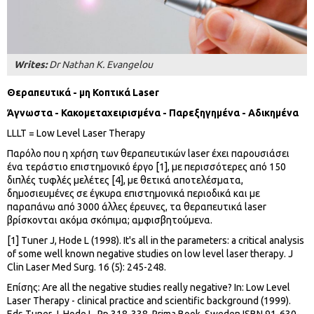
Writes:
Dr Nathan K. Evangelou
Θεραπευτικά - μη Κοπτικά Laser
Άγνωστα - Κακομεταχειρισμένα - Παρεξηγημένα - Αδικημένα
LLLT = Low Level Laser Therapy
Παρόλο που η χρήση των θεραπευτικών laser έχει παρουσιάσει
ένα τεράστιο επιστημονικό έργο [1], με περισσότερες από 150
διπλές τυφλές μελέτες [4], με θετικά αποτελέσματα,
δημοσιευμένες σε έγκυρα επιστημονικά περιοδικά και με
παραπάνω από 3000 άλλες έρευνες, τα θεραπευτικά laser
βρίσκονται ακόμα σκόπιμα; αμφισβητούμενα.
[1] Tuner J, Hode L (1998). It's all in the parameters: a critical analysis
of some well known negative studies on low level laser therapy. J
Clin Laser Med Surg. 16 (5): 245-248.
Επίσης: Are all the negative studies really negative? In: Low Level
Laser Therapy - clinical practice and scientific background (1999).