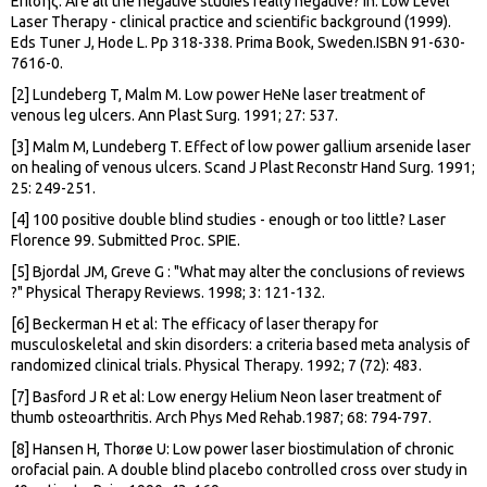
Επίσης: Are all the negative studies really negative? In: Low Level
Laser Therapy - clinical practice and scientific background (1999).
Eds Tuner J, Hode L. Pp 318-338. Prima Book, Sweden.ISBN 91-630-
7616-0.
[2] Lundeberg T, Malm M. Low power HeNe laser treatment of
venous leg ulcers. Ann Plast Surg. 1991; 27: 537.
[3] Malm M, Lundeberg T. Effect of low power gallium arsenide laser
on healing of venous ulcers. Scand J Plast Reconstr Hand Surg. 1991;
25: 249-251.
[4] 100 positive double blind studies - enough or too little? Laser
Florence 99. Submitted Proc. SPIE.
[5] Bjordal JM, Greve G : "What may alter the conclusions of reviews
?" Physical Therapy Reviews. 1998; 3: 121-132.
[6] Beckerman H et al: The efficacy of laser therapy for
musculoskeletal and skin disorders: a criteria based meta analysis of
randomized clinical trials. Physical Therapy. 1992; 7 (72): 483.
[7] Basford J R et al: Low energy Helium Neon laser treatment of
thumb osteoarthritis. Arch Phys Med Rehab.1987; 68: 794-797.
[8] Hansen H, Thorøe U: Low power laser biostimulation of chronic
orofacial pain. A double blind placebo controlled cross over study in