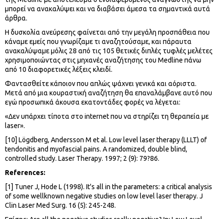
μπορεί να ανακαλύψει και να διαβάσει άμεσα τα σημαντικά αυτά
άρθρα.
Η δυσκολία ανεύρεσης φαίνεται από την μεγάλη προσπάθεια που
κάναμε εμείς που γνωρίζαμε τι αναζητούσαμε, και πάραυτα
ανακαλύψαμε μόλις 28 από τις 105 θετικές διπλές τυφλές μελέτες
χρησιμοποιώντας στις μηχανές αναζήτησης του Medline πάνω
από 10 διαφορετικές λέξεις κλειδί.
Φαντασθείτε κάποιον που απλώς ψάχνει γενικά και αόριστα.
Μετά από μια κουραστική αναζήτηση θα επαναλάμβανε αυτό που
εγώ προσωπικά άκουσα εκατοντάδες φορές να λέγεται:
«Δεν υπάρχει τίποτα στο internet που να στηρίζει τη θεραπεία με
laser».
[10] Lögdberg, Andersson M et al. Low level laser therapy (LLLT) of
tendonitis and myofascial pains. A randomized, double blind,
controlled study. Laser Therapy. 1997; 2 (9): 79?86.
References:
[1] Tuner J, Hode L (1998). It's all in the parameters: a critical analysis
of some wellknown negative studies on low level laser therapy. J
Clin Laser Med Surg. 16 (5): 245-248.