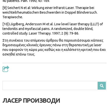
40 patients. Pain. 1990; 43: 169.
[9] Seichert N et al: Wirkung einer Infrarot-Laser. Therapie bei
weichteilrheumatischen Beschwerden in Doppel Blindversuch.
Terapiwoche.
[10] Lögdberg, Andersson M et al. Low level laser therapy (LLLT) of
tendonitis and myofascial pains. A randomized, double blind,
controlled study. Laser Therapy. 1997; 2 (9): 79-86.
Στη συνέχεια του επόμενου άρθρου θα παρουσιάσουμαι κάποιες
δημοσιευμένες κλινικές έρευνες πάνω στη θεραπευτική με laser
που αφορούν τη χώρα μας καθώς και η καλόπιστη κριτική που έχει
ασκηθεί επάνω τους.
Search form
Search
ЛАСЕР ПРОИЗВОДИ