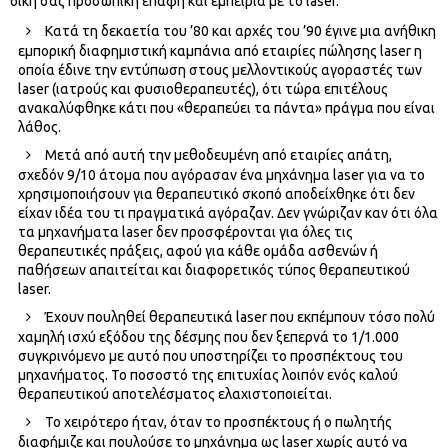
δική σας προσωπική επαφή και εμπειρία με το laser.
Κατά τη δεκαετία του ’80 και αρχές του ’90 έγινε μια ανήθικη
εμπορική διαφημιστική καμπάνια από εταιρίες πώλησης laser η
οποία έδινε την εντύπωση στους μελλοντικούς αγοραστές των
laser (ιατρούς και φυσιοθεραπευτές), ότι τώρα επιτέλους
ανακαλύφθηκε κάτι που «θεραπεύει τα πάντα» πράγμα που είναι
λάθος.
Μετά από αυτή την μεθοδευμένη από εταιρίες απάτη,
σχεδόν 9/10 άτομα που αγόρασαν ένα μηχάνημα laser για να το
χρησιμοποιήσουν για θεραπευτικό σκοπό αποδείχθηκε ότι δεν
είχαν ιδέα του τι πραγματικά αγόραζαν. Δεν γνώριζαν καν ότι όλα
τα μηχανήματα laser δεν προσφέρονται για όλες τις
θεραπευτικές πράξεις, αφού για κάθε ομάδα ασθενών ή
παθήσεων απαιτείται και διαφορετικός τύπος θεραπευτικού
laser.
Έχουν πουληθεί θεραπευτικά laser που εκπέμπουν τόσο πολύ
χαμηλή ισχύ εξόδου της δέσμης που δεν ξεπερνά το 1/1.000
συγκρινόμενο με αυτό που υποστηρίζει το προσπέκτους του
μηχανήματος. Το ποσοστό της επιτυχίας λοιπόν ενός καλού
θεραπευτικού αποτελέσματος ελαχιστοποιείται.
Το χειρότερο ήταν, όταν το προσπέκτους ή ο πωλητής
διαφήμιζε και πουλούσε το μηχάνημα ως laser χωρίς αυτό να