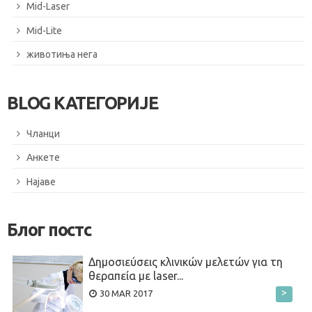
Mid-Laser
Mid-Lite
животиња нега
BLOG КАТЕГОРИЈЕ
Чланци
Анкете
Најаве
Блог постс
Δημοσιεύσεις κλινικών μελετών για τη
θεραπεία με laser...
>
30 MAR 2017