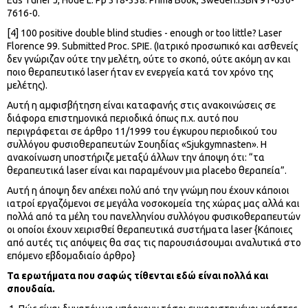
Eds Tuner J, Hode L. Pp 318-338. Prima Book, Sweden.ISBN 91-630-
7616-0.
[4] 100 positive double blind studies - enough or too little? Laser
Florence 99. Submitted Proc. SPIE. (Ιατρικό προσωπικό και ασθενείς
δεν γνώριζαν ούτε την μελέτη, ούτε το σκοπό, ούτε ακόμη αν και
ποιο θεραπευτικό laser ήταν εν ενεργεία κατά τον χρόνο της
μελέτης).
Αυτή η αμφισβήτηση είναι καταφανής στις ανακοινώσεις σε
διάφορα επιστημονικά περιοδικά όπως π.χ. αυτό που
περιγράφεται σε άρθρο 11/1999 του έγκυρου περιοδικού του
συλλόγου φυσιοθεραπευτών Σουηδίας «Sjukgymnasten». Η
ανακοίνωση υποστήριζε μεταξύ άλλων την άποψη ότι: “τα
θεραπευτικά laser είναι και παραμένουν μια placebo θεραπεία”.
Αυτή η άποψη δεν απέχει πολύ από την γνώμη που έχουν κάποιοι
ιατροί εργαζόμενοι σε μεγάλα νοσοκομεία της χώρας μας αλλά και
πολλά από τα μέλη του πανελληνίου συλλόγου φυσικοθεραπευτών
οι οποίοι έχουν χειρισθεί θεραπευτικά συστήματα laser {Κάποιες
από αυτές τις απόψεις θα σας τις παρουσιάσουμαι αναλυτικά στο
επόμενο εβδομαδιαίο άρθρο}
Τα ερωτήματα που σαφώς τίθενται εδώ είναι πολλά και
σπουδαία.