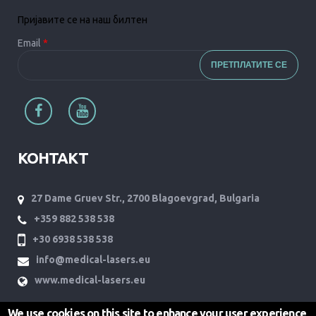
Пријавите се на наш билтен
Email
*
КОНТАКТ
27 Dame Gruev Str., 2700 Blagoevgrad, Bulgaria
+359 882 538 538
+30 6938 538 538
info@medical-lasers.eu
www.medical-lasers.eu
We use cookies on this site to enhance your user experience