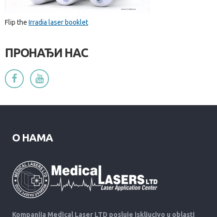
Flip the
Irradia laser booklet
ПРОНАЂИ НАС
О НАМА
Kompanija Medical Laser LTD posluje iskljucivo u oblasti