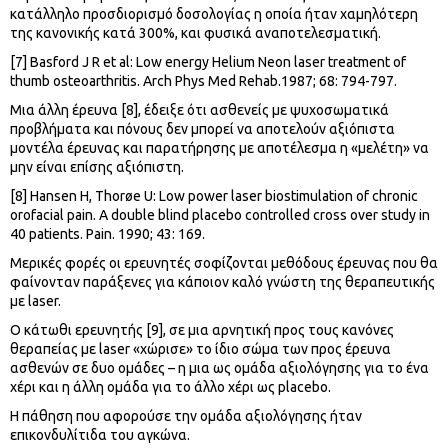
κατάλληλο προσδιορισμό δοσολογίας η οποία ήταν χαμηλότερη
της κανονικής κατά 300%, και φυσικά αναποτελεσματική.
[7] Basford J R et al: Low energy Helium Neon laser treatment of
thumb osteoarthritis. Arch Phys Med Rehab.1987; 68: 794-797.
Μια άλλη έρευνα [8], έδειξε ότι ασθενείς με ψυχοσωματικά
προβλήματα και πόνους δεν μπορεί να αποτελούν αξιόπιστα
μοντέλα έρευνας και παρατήρησης με αποτέλεσμα η «μελέτη» να
μην είναι επίσης αξιόπιστη.
[8] Hansen H, Thorøe U: Low power laser biostimulation of chronic
orofacial pain. A double blind placebo controlled cross over study in
40 patients. Pain. 1990; 43: 169.
Μερικές φορές οι ερευνητές σοφίζονται μεθόδους έρευνας που θα
φαίνονταν παράξενες για κάποιον καλό γνώστη της θεραπευτικής
με laser.
Ο κάτωθι ερευνητής [9], σε μια αρνητική προς τους κανόνες
θεραπείας με laser «χώρισε» το ίδιο σώμα των προς έρευνα
ασθενών σε δυο ομάδες – η μια ως ομάδα αξιολόγησης για το ένα
χέρι και η άλλη ομάδα για το άλλο χέρι ως placebo.
Η πάθηση που αφορούσε την ομάδα αξιολόγησης ήταν
επικονδυλίτιδα του αγκώνα.