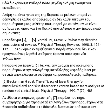
Εδώ διακρίνουμε καθαρά πόσο μεγάλη ανάγκη έχουμε για
εκπαίδευση.
Ακόμη και ένας γνώστης της θεραπείας με laser μπορεί να
οδηγηθεί σε λάθος αποτέλεσμα αν δεν λάβει υπ’όψιν του
παραμέτρους μιας μελέτης που μπορεί για αυτόν μεν να είναι
ασήμαντες, όμως για ένα θετικό αποτέλεσμα στην έρευνα πολύ
σημαντικές.
Παράδειγμα [5], . . . [5] Bjordal JM, Greve G : "What may alter the
conclusions of reviews ?" Physical Therapy Reviews. 1998; 3: 121-
132.. . . . όταν όμως εκτιμήθηκαν οι παράμετροι που δεν είχαν
προηγουμένως ληφθεί υπ’όψιν η έρευνα απέκτησε νέο
ενδιαφέρον.
Η παρακάτω έρευνα [6], δείχνει την ανάγκη επανεκτίμησης
παραμέτρων στην επιλογή της κατάλληλης κεφαλής laser με
θετικά αποτελέσματα σε δέρμα και μυοσκελετικές παθήσεις.
[6] Beckerman H et al: The efficacy of laser therapy for
musculoskeletal and skin disorders: a criteria based meta analysis of
randomized clinical trials. Physical Therapy. 1992; 7 (72): 483
Αντίθετα ο επόμενος ερευνητής [7], παρόλο που πήρε
συγχαρητήρια για την σωστή επιλογή όλων την παραμέτρων στη
θεραπεία αρθρίτιδας στο δάκτυλο, δυστυχώς απέτυχε στον