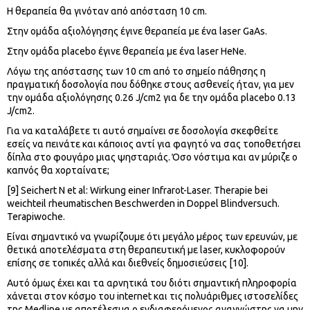
Η θεραπεία θα γινόταν από απόσταση 10 cm.
Στην ομάδα αξιολόγησης έγινε θεραπεία με ένα laser GaAs.
Στην ομάδα placebo έγινε θεραπεία με ένα laser HeNe.
Λόγω της απόστασης των 10 cm από το σημείο πάθησης η
πραγματική δοσολογία που δόθηκε στους ασθενείς ήταν, για μεν
την ομάδα αξιολόγησης 0.26 J/cm2 για δε την ομάδα placebo 0.13
J/cm2.
Για να καταλάβετε τι αυτό σημαίνει σε δοσολογία σκεφθείτε
εσείς να πεινάτε και κάποιος αντί για φαγητό να σας τοποθετήσει
δίπλα στο φουγάρο μιας ψησταριάς. Όσο νόστιμα και αν μύριζε ο
καπνός θα χορταίνατε;
[9] Seichert N et al: Wirkung einer Infrarot-Laser. Therapie bei
weichteil rheumatischen Beschwerden in Doppel Blindversuch.
Terapiwoche.
Είναι σημαντικό να γνωρίζουμε ότι μεγάλο μέρος των ερευνών, με
θετικά αποτελέσματα στη θεραπευτική με laser, κυκλοφορούν
επίσης σε τοπικές αλλά και διεθνείς δημοσιεύσεις [10].
Αυτό όμως έχει και τα αρνητικά του διότι σημαντική πληροφορία
χάνεται στον κόσμο του internet και τις πολυάριθμες ιστοσελίδες
της Medline με αποτέλεσμα ο ενδιαφερόμενος αναγνώστης να μην