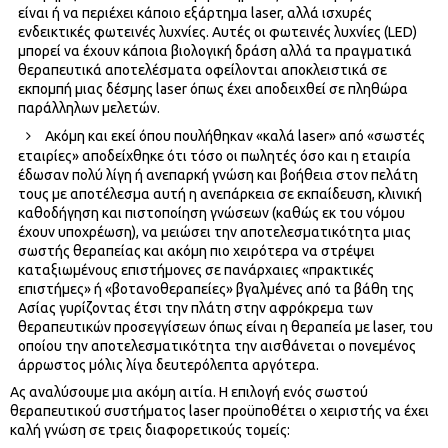
είναι ή να περιέχει κάποιο εξάρτημα laser, αλλά ισχυρές
ενδεικτικές φωτεινές λυχνίες. Αυτές οι φωτεινές λυχνίες (LED)
μπορεί να έχουν κάποια βιολογική δράση αλλά τα πραγματικά
θεραπευτικά αποτελέσματα οφείλονται αποκλειστικά σε
εκπομπή μιας δέσμης laser όπως έχει αποδειχθεί σε πληθώρα
παράλληλων μελετών.
Ακόμη και εκεί όπου πουλήθηκαν «καλά laser» από «σωστές
εταιρίες» αποδείχθηκε ότι τόσο οι πωλητές όσο και η εταιρία
έδωσαν πολύ λίγη ή ανεπαρκή γνώση και βοήθεια στον πελάτη
τους με αποτέλεσμα αυτή η ανεπάρκεια σε εκπαίδευση, κλινική
καθοδήγηση και πιστοποίηση γνώσεων (καθώς εκ του νόμου
έχουν υποχρέωση), να μειώσει την αποτελεσματικότητα μιας
σωστής θεραπείας και ακόμη πιο χειρότερα να στρέψει
καταξιωμένους επιστήμονες σε πανάρχαιες «πρακτικές
επιστήμες» ή «βοτανοθεραπείες» βγαλμένες από τα βάθη της
Ασίας γυρίζοντας έτσι την πλάτη στην αφρόκρεμα των
θεραπευτικών προσεγγίσεων όπως είναι η θεραπεία με laser, του
οποίου την αποτελεσματικότητα την αισθάνεται ο πονεμένος
άρρωστος μόλις λίγα δευτερόλεπτα αργότερα.
Ας αναλύσουμε μια ακόμη αιτία. Η επιλογή ενός σωστού
θεραπευτικού συστήματος laser προϋποθέτει ο χειριστής να έχει
καλή γνώση σε τρεις διαφορετικούς τομείς: