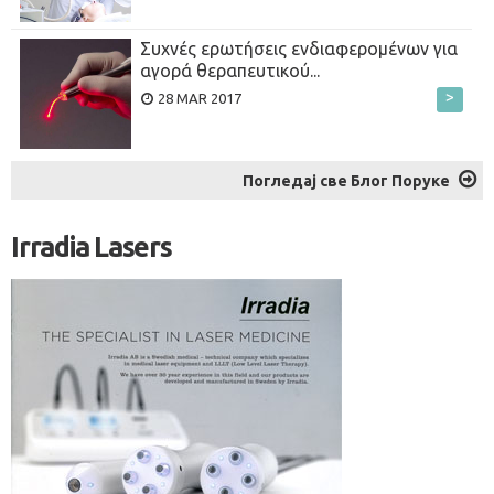
Συχνές ερωτήσεις ενδιαφερoμένων για
αγορά θεραπευτικού...
>
28 MAR 2017
Погледај све Блог Поруке
Irradia Lasers