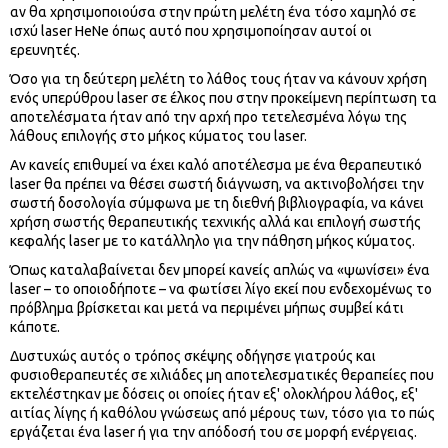
αν θα χρησιμοποιούσα στην πρώτη μελέτη ένα τόσο χαμηλό σε
ισχύ laser HeNe όπως αυτό που χρησιμοποίησαν αυτοί οι
ερευνητές.
Όσο για τη δεύτερη μελέτη το λάθος τους ήταν να κάνουν χρήση
ενός υπερύθρου laser σε έλκος που στην προκείμενη περίπτωση τα
αποτελέσματα ήταν από την αρχή προ τετελεσμένα λόγω της
λάθους επιλογής στο μήκος κύματος του laser.
Αν κανείς επιθυμεί να έχει καλό αποτέλεσμα με ένα θεραπευτικό
laser θα πρέπει να θέσει σωστή διάγνωση, να ακτινοβολήσει την
σωστή δοσολογία σύμφωνα με τη διεθνή βιβλιογραφία, να κάνει
χρήση σωστής θεραπευτικής τεχνικής αλλά και επιλογή σωστής
κεφαλής laser με το κατάλληλο για την πάθηση μήκος κύματος.
Όπως καταλαβαίνεται δεν μπορεί κανείς απλώς να «ψωνίσει» ένα
laser – το οποιοδήποτε – να φωτίσει λίγο εκεί που ενδεχομένως το
πρόβλημα βρίσκεται και μετά να περιμένει μήπως συμβεί κάτι
κάποτε.
Δυστυχώς αυτός ο τρόπος σκέψης οδήγησε γιατρούς και
φυσιοθεραπευτές σε χιλιάδες μη αποτελεσματικές θεραπείες που
εκτελέστηκαν με δόσεις οι οποίες ήταν εξ' ολοκλήρου λάθος, εξ'
αιτίας λίγης ή καθόλου γνώσεως από μέρους των, τόσο για το πώς
εργάζεται ένα laser ή για την απόδοσή του σε μορφή ενέργειας.