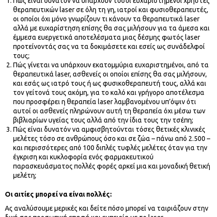
Πώς είναι δυνατόν να υπάρχουν τόσοι ευχαριστημένοι χρήστες
θεραπευτικών laser σε όλη τη γη, ιατροί και φυσιοθεραπευτές,
οι οποίοι όχι μόνο γνωρίζουν τι κάνουν τα θεραπευτικά laser
αλλά με ευχαρίστηση επίσης θα σας μιλήσουν για τα άμεσα και
έμμεσα ευεργετικά αποτελέσματα μιας δέσμης φωτός laser
προτείνοντάς σας να τα δοκιμάσετε και εσείς ως συνάδελφοί
τους;
Πώς γίνεται να υπάρχουν εκατομμύρια ευχαριστημένοι, από τα
θεραπευτικά laser, ασθενείς οι οποίοι επίσης θα σας μιλήσουν,
και εσάς ως ιατρό τους ή ως φυσικοθεραπευτή τους, αλλά και
τον γείτονά τους ακόμη, για το καλό και γρήγορο αποτέλεσμα
που προσφέρει η θεραπεία laser λαμβανομένου υπ’όψιν ότι
αυτοί οι ασθενείς πληρώνουν αυτή τη θεραπεία όχι μέσω των
βιβλιαρίων υγείας τους αλλά από την ίδια τους την τσέπη;
Πώς είναι δυνατόν να αμφισβητούνται τόσες θετικές κλινικές
μελέτες τόσο σε ανθρώπους όσο και σε ζώα – πάνω από 2.500 –
και περισσότερες από 100 διπλές τυφλές μελέτες όταν για την
έγκριση και κυκλοφορία ενός φαρμακευτικού
παρασκευάσματος πολλές φορές αρκεί μια και μοναδική θετική
μελέτη;
Οι αιτίες μπορεί να είναι πολλές:
Ας αναλύσουμε μερικές και δείτε πόσο μπορεί να ταιριάζουν στην