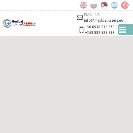
Skip to
main
content
EMAIL US
info@medical-lasers.eu
+30 6938 538 538
+359 882 538 538