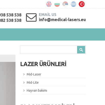
938 538 538
EMAIL US
info@medical-lasers.eu
882 538 538
Search form
Search
LAZER ÜRÜNLERİ
Mid-Laser
Mid-Lite
Hayvan bakımı