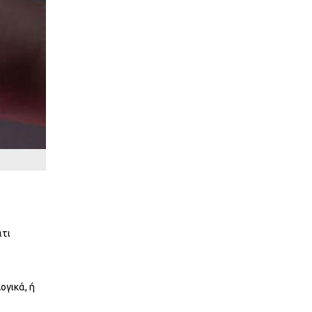
άτι
ογικά, ή