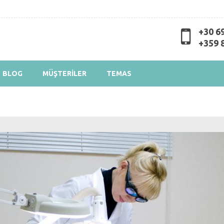
Skip to
main
content
+30 6
+359 
BLOG
MÜŞTERİLER
TEMAS