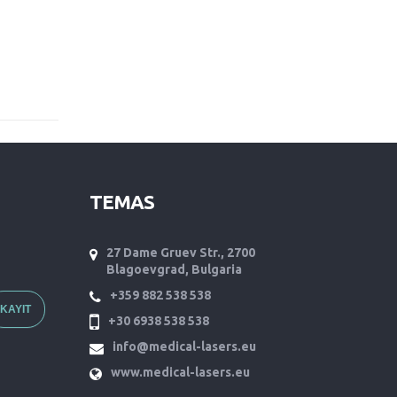
TEMAS
27 Dame Gruev Str., 2700
Blagoevgrad, Bulgaria
+359 882 538 538
+30 6938 538 538
info@medical-lasers.eu
www.medical-lasers.eu