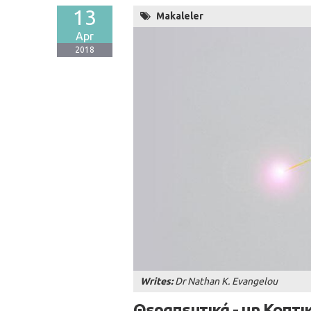
13
Makaleler
Apr
2018
Writes:
Dr Nathan K. Evangelou
Θεραπευτικά - μη Κοπτι