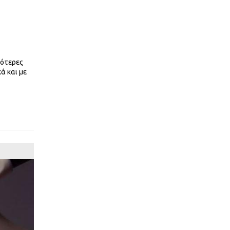
σότερες
ά και με