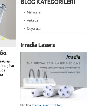
BLOG KATEGORİLERİ
Makaleler
Anketler
Duyurular
Irradia Lasers
άδα
μαζικής
 ίσως ένα
ι σε
ου
Flip the
Irradia laser booklet