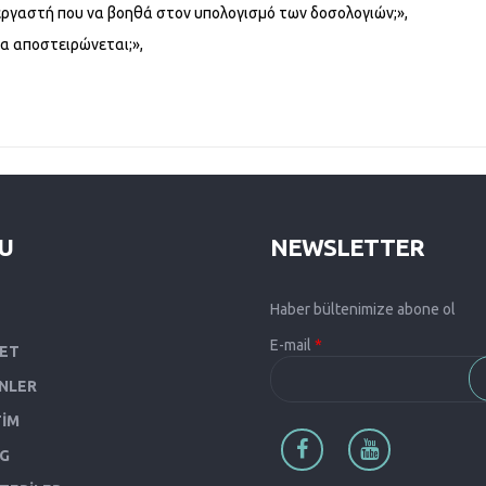
εργαστή που να βοηθά στον υπολογισμό των δοσολογιών;»,
 να αποστειρώνεται;»,
Ενδιαφερoμένων Για Αγορά Θεραπευτικού Laser
U
NEWSLETTER
Haber bültenimize abone ol
E-mail
*
KET
NLER
TİM
G