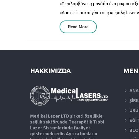
«Περιλαμβάνει η μονάδα ένα μικροεπεξ
«Απαιτείται και γίνεται η κεφαλή laser
Read More
About Συχνές Ερωτήσεις 
HAKKIMIZDA
MEN
ANA
ŞİR
ÜRÜ
Medikal Lazer LTD şirketi özellikle
EĞİ
sağlık sektöründe Tearapötik Tıbbi
Lazer Sistemlerinde faaliyet
BLO
göstermektedir. Ayrıca bunların