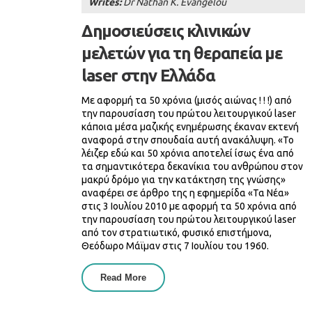
Writes:
Dr Nathan K. Evangelou
Δημοσιεύσεις κλινικών
μελετών για τη θεραπεία με
laser στην Ελλάδα
Με αφορμή τα 50 χρόνια (μισός αιώνας ! ! !) από
την παρουσίαση του πρώτου λειτουργικού laser
κάποια μέσα μαζικής ενημέρωσης έκαναν εκτενή
αναφορά στην σπουδαία αυτή ανακάλυψη. «Το
λέιζερ εδώ και 50 χρόνια αποτελεί ίσως ένα από
τα σημαντικότερα δεκανίκια του ανθρώπου στον
μακρύ δρόμο για την κατάκτηση της γνώσης»
αναφέρει σε άρθρο της η εφημερίδα «Τα Νέα»
στις 3 Ιουλίου 2010 με αφορμή τα 50 χρόνια από
την παρουσίαση του πρώτου λειτουργικού laser
από τον στρατιωτικό, φυσικό επιστήμονα,
Θεόδωρο Μάϊμαν στις 7 Ιουλίου του 1960.
Read More
About Δημοσιεύσεις Κλινικών
Μελετών Για Τη Θεραπεία Με Laser
Στην Ελλάδα