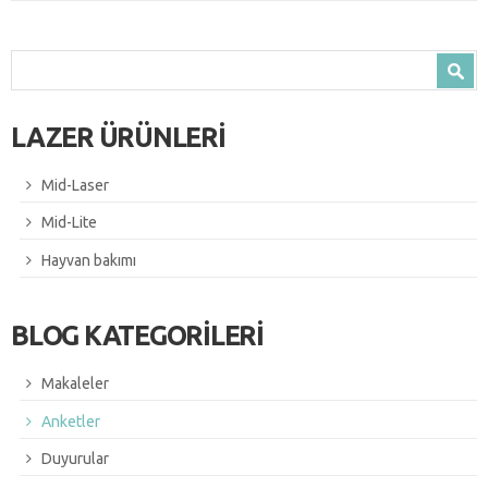
Search form
Search
LAZER ÜRÜNLERİ
Mid-Laser
Mid-Lite
Hayvan bakımı
BLOG KATEGORİLERİ
Makaleler
Anketler
Duyurular