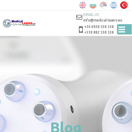
Skip to
main
content
EMAIL US
info@medical-lasers.eu
+30 6938 538 538
+359 882 538 538
Blog