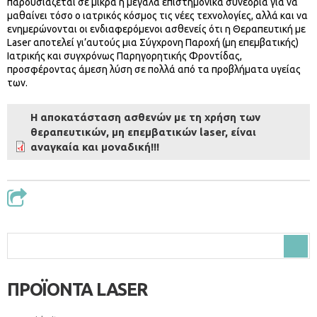
παρουσιάζεται σε μικρά ή μεγάλα επιστημονικά συνέδρια για να
μαθαίνει τόσο ο ιατρικός κόσμος τις νέες τεχνολογίες, αλλά και να
ενημερώνονται οι ενδιαφερόμενοι ασθενείς ότι η Θεραπευτική με
Laser αποτελεί γι’αυτούς μια Σύγχρονη Παροχή (μη επεμβατικής)
Ιατρικής και συγχρόνως Παρηγορητικής Φροντίδας,
προσφέροντας άμεση λύση σε πολλά από τα προβλήματα υγείας
των.
Η αποκατάσταση ασθενών με τη χρήση των
θεραπευτικών, μη επεμβατικών laser, είναι
αναγκαία και μοναδική!!!
Φόρμα αναζήτησης
Αναζήτηση
ΠΡΟΪΟΝΤΑ LASER