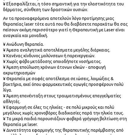
¥ Εξασφαλίζεται, η τόσο σημαντική για την ελαστικότητα του
δέρματος, σύνθεση των δραστικών ουσιών.
Αν τα προαναφερόμενα αποτελούν λόγο προτίμησης μιας
θεραπείας laser τότε αυτά που θα διαβάσετε παρακάτω θα σας
πείσουν ακόμη περισσότερο γιατί η Θεραπευτική με Laser είναι
αναγκαία και μοναδική.
¥ Ανώδυνη θεραπεία.
¥ Άμεσα αναλγητικά αποτελέσματα μεγάλης διάρκειας.
¥ Κανένας κίνδυνος μολύνσεων ή παρενεργειών.
¥ Χωρίς φόβο μετάδοσης οποιοδήποτε νοσήματος.
¥ Άμεση επούλωση χρόνιων άτονων ελκών - αποφυγή
ακρωτηριασμών
¥ Θεραπεία με σαφές αποτέλεσμα σε ιώσεις, λοιμώξεις &
βακτήρια, εκεί όπου φαρμακευτικές αγωγές προσφέρουν πολύ
λίγα.
¥ Άμεση επανένταξη στους τραυματισμένους επαγγελματίες
αθλητές.
¥ Εφαρμογή σε όλες τις ηλικίες - σε πολύ μικρούς και πολύ
μεγάλους χωρίς χρονοβόρες διαδικασίες παρά την ηλικία τους.
¥ Τα μικρά παιδιά παρουσιάζουν φοβερά γρήγορη βελτίωση στη
θεραπεία με laser.
¥ Δυνατότητα εφαρμογής της θεραπευτικής παρέμβασης από