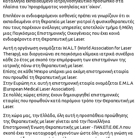
κατάλληλα εκπαιδευμένο ιατρο/νοσηλευτικό προσωπικό στα
πλαίσια του ‘προγράμματος νοσηλείας κατ΄οίκον’.
Επιπλέον οι ενδιαφερόμενοι ασθενείς πρέπει να γνωρίζουν ότι οι
εκπαιδευμένοι στη θεραπεία με laser γιατροί ή φυσικοθεραπευτές
που τους παρέχουν ανάλογες υπηρεσίες αποτελούν τμήμα ή Μέλη
μιας Παγκόσμιας Επιστημονικής Οικογένειας που έχει κοινά
ενδιαφέροντα στη Θεραπευτική με Laser.
Αυτή η οργάνωση ονομάζεται W.A.L.T (World Association for Laser
Therapy), και διοργανώνει σε παγκόσμια κλίμακα ιατρικά συνέδρια
κάθε 2ο έτος με σκοπό την επιμόρφωση των επιστημόνων της
ιατρικής πάνω στη θεραπευτική με laser.
Επίσης σε κάθε Ήπειρο υπάρχει μια ακόμη επιστημονική εταιρία
που προωθεί τη θεραπευτική με laser.
Στην Ευρώπη π.χ. αυτή η επιστημονική εταιρία ονομάζεται E.M.L.A
(European Medical Laser Association).
Σε πολλές χώρες επίσης έχουν δημιουργηθεί επιστημονικές
εταιρίες που προωθούν κατά παρόμοιο τρόπο την Θεραπευτική με
Laser.
Στη χώρα μας, την Ελλάδα, όλη αυτή η προσπάθεια προώθησης
της θεραπευτικής με laser γίνεται από την Πανελλήνια
Επιστημονική Ένωση Θεραπευτικής με Laser - ΠΑΝ.ΕΠ.Ε.ΘΕ.Λ που
σκοπό έχει την καταγραφή γεγονότων ώστε όλη αυτή η γνώση να