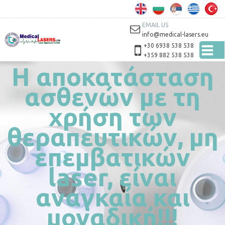
Παράκαμψη
προς το
κυρίως
EMAIL US
περιεχόμενο
info@medical-lasers.eu
+30 6938 538 538
+359 882 538 538
Η αποκατάσταση
ασθενών με τη
χρήση των
θεραπευτικών, μη
επεμβατικών
laser, είναι
αναγκαία και
μοναδική!!!