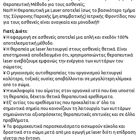
Θεραπευτική Μέθοδο για τους ασθενείς;
Ναι!!! Η Θεραπευτική με Laser αποτελεί ίσως το βασικότερο τμήμα
της Σύγχρονης Παροχής (μη επεμβατικής) Ιατρικής Φροντίδας που
για τους ασθενείς είναι αναγκαία και μοναδική!!!
Γιατί; Διότι:
¥ Η εφαρμογή σε ασθενείς αποτελεί μια απλή και σχεδόν 100%
αποτελεσματική μέθοδο.
¥ Η θεραπεία με laser λειτουργεί στους ασθενείς θετικά. Είναι
επιστημονικά αποδεδειγμένο ότι, χρησιμοποιώντας θεραπευτικά
laser ανεβάζουμε εμφανώς την ενέργεια των κυττάρων του
σώματος.
¥ Ο μηχανισμός αυτοθεραπείας του οργανισμού λειτουργεί
καλύτερα, τοξικές ουσίες αποβάλλονται σε μεγαλύτερη κλίμακα
από το σώμα.
¥ Η κυκλοφορία του αίματος στον οργανικό ιστό που έχει υποστεί
τη θεραπεία, δέχεται θετικά θεραπευτικά ερεθίσματα.
¥ Εξ’ αιτίας του ερεθίσματος που προκαλείται σ’ όλα τα
σημαντικά σημεία που κανονίζουν τη λειτουργία των κυττάρων
σημειώνονται αξιοπρόσεκτες θεραπευτικές επιτυχίες και σε άλλα
προβλήματα.
¥ Τα φαρμακευτικά παρασκευάσματα εισχωρούν εύκολα και
δραστικά στο σώμα μετά από μια αγωγή με laser διότι η επίδραση
γίνεται πιο έντονη.