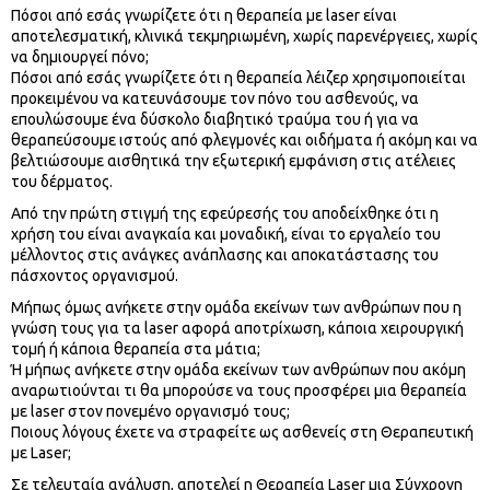
Πόσοι από εσάς γνωρίζετε ότι η θεραπεία με laser είναι
αποτελεσματική, κλινικά τεκμηριωμένη, χωρίς παρενέργειες, χωρίς
να δημιουργεί πόνο;
Πόσοι από εσάς γνωρίζετε ότι η θεραπεία λέιζερ χρησιμοποιείται
προκειμένου να κατευνάσουμε τον πόνο του ασθενούς, να
επουλώσουμε ένα δύσκολο διαβητικό τραύμα του ή για να
θεραπεύσουμε ιστούς από φλεγμονές και οιδήματα ή ακόμη και να
βελτιώσουμε αισθητικά την εξωτερική εμφάνιση στις ατέλειες
του δέρματος.
Από την πρώτη στιγμή της εφεύρεσής του αποδείχθηκε ότι η
χρήση του είναι αναγκαία και μοναδική, είναι το εργαλείο του
μέλλοντος στις ανάγκες ανάπλασης και αποκατάστασης του
πάσχοντος οργανισμού.
Μήπως όμως ανήκετε στην ομάδα εκείνων των ανθρώπων που η
γνώση τους για τα laser αφορά αποτρίχωση, κάποια χειρουργική
τομή ή κάποια θεραπεία στα μάτια;
Ή μήπως ανήκετε στην ομάδα εκείνων των ανθρώπων που ακόμη
αναρωτιούνται τι θα μπορούσε να τους προσφέρει μια θεραπεία
με laser στον πονεμένο οργανισμό τους;
Ποιους λόγους έχετε να στραφείτε ως ασθενείς στη Θεραπευτική
με Laser;
Σε τελευταία ανάλυση, αποτελεί η Θεραπεία Laser μια Σύγχρονη