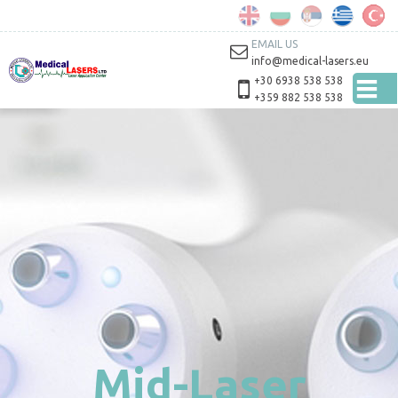
Παράκαμψη
προς το
κυρίως
EMAIL US
περιεχόμενο
info@medical-lasers.eu
+30 6938 538 538
+359 882 538 538
Mid-Laser