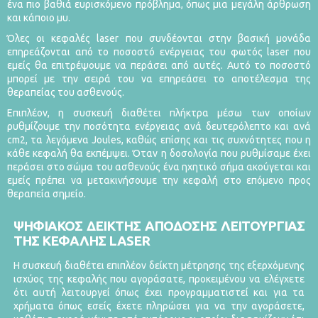
ένα πιο βαθιά ευρισκόμενο πρόβλημα, όπως μια μεγάλη άρθρωση
και κάποιο μυ.
Όλες οι κεφαλές laser που συνδέονται στην βασική μονάδα
επηρεάζονται από το ποσοστό ενέργειας του φωτός laser που
εμείς θα επιτρέψουμε να περάσει από αυτές. Αυτό το ποσοστό
μπορεί με την σειρά του να επηρεάσει το αποτέλεσμα της
θεραπείας του ασθενούς.
Επιπλέον, η συσκευή διαθέτει πλήκτρα μέσω των οποίων
ρυθμίζουμε την ποσότητα ενέργειας ανά δευτερόλεπτο και ανά
cm2, τα λεγόμενα Joules, καθώς επίσης και τις συχνότητες που η
κάθε κεφαλή θα εκπέμψει. Όταν η δοσολογία που ρυθμίσαμε έχει
περάσει στο σώμα του ασθενούς ένα ηχητικό σήμα ακούγεται και
εμείς πρέπει να μετακινήσουμε την κεφαλή στο επόμενο προς
θεραπεία σημείο.
ΨΗΦΙΑΚΟΣ ΔΕΙΚΤΗΣ ΑΠΟΔOΣΗΣ ΛΕΙΤΟΥΡΓΙΑΣ
ΤΗΣ ΚΕΦΑΛΗΣ LASER
Η συσκευή διαθέτει επιπλέον δείκτη μέτρησης της εξερχόμενης
ισχύος της κεφαλής που αγοράσατε, προκειμένου να ελέγχετε
ότι αυτή λειτουργεί όπως έχει προγραμματιστεί και για τα
χρήματα όπως εσείς έχετε πληρώσει για να την αγοράσετε,