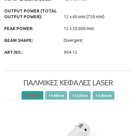
OUTPUT POWER (TOTAL
OUTPUT POWER):
12 x 60 mW (720 mW)
PEAK POWER:
12 x 20.000 mW
BEAM SHAPE:
Divergent
ART.NO.:
904-12
ΠΑΛΜΙΚΕΣ ΚΕΦΑΛΕΣ LASER
(ενεργή καρτέλα)
1 X 808 nm
1 X 660 nm
1 X 520 nm
1 X 450 nm