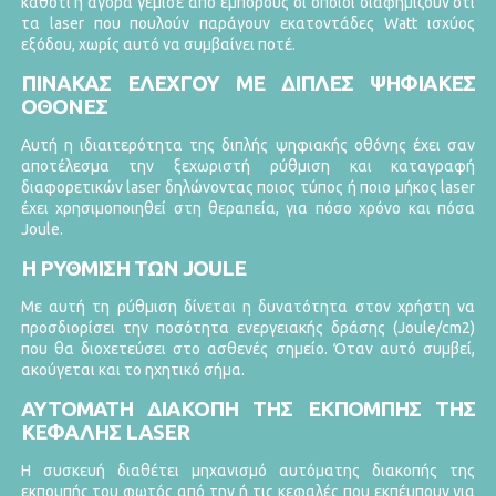
καθότι η αγορά γέμισε από εμπόρους οι οποίοι διαφημίζουν ότι
τα laser που πουλούν παράγουν εκατοντάδες Watt ισχύος
εξόδου, χωρίς αυτό να συμβαίνει ποτέ.
ΠΙΝΑΚΑΣ ΕΛΕΧΓΟΥ ΜΕ ΔΙΠΛΕΣ ΨΗΦΙΑΚΕΣ
ΟΘΟΝΕΣ
Αυτή η ιδιαιτερότητα της διπλής ψηφιακής οθόνης έχει σαν
αποτέλεσμα την ξεχωριστή ρύθμιση και καταγραφή
διαφορετικών laser δηλώνοντας ποιος τύπος ή ποιο μήκος laser
έχει χρησιμοποιηθεί στη θεραπεία, για πόσο χρόνο και πόσα
Joule.
Η ΡΥΘΜΙΣΗ ΤΩΝ JOULE
Με αυτή τη ρύθμιση δίνεται η δυνατότητα στον χρήστη να
προσδιορίσει την ποσότητα ενεργειακής δράσης (Joule/cm2)
που θα διοχετεύσει στο ασθενές σημείο. Όταν αυτό συμβεί,
ακούγεται και το ηχητικό σήμα.
ΑΥΤΟΜΑΤΗ ΔΙΑΚΟΠΗ ΤΗΣ ΕΚΠΟΜΠΗΣ ΤΗΣ
ΚΕΦΑΛΗΣ LASER
Η συσκευή διαθέτει μηχανισμό αυτόματης διακοπής της
εκπομπής του φωτός από την ή τις κεφαλές που εκπέμπουν για