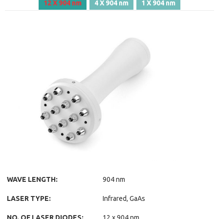
12 X 904 nm
4 X 904 nm
1 X 904 nm
WAVE LENGTH:
904 nm
LASER TYPE:
Infrared, GaAs
NO. OF LASER DIODES:
12 x 904 nm