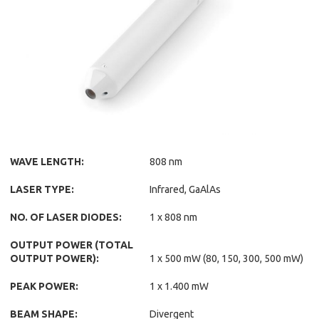
WAVE LENGTH:
808 nm
LASER TYPE:
Infrared, GaAlAs
NO. OF LASER DIODES:
1 x 808 nm
OUTPUT POWER (TOTAL
OUTPUT POWER):
1 x 500 mW (80, 150, 300, 500 mW)
PEAK POWER:
1 x 1.400 mW
BEAM SHAPE:
Divergent