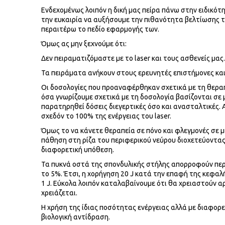
Ενδεχομένως λοιπόν η δική μας πείρα πάνω στην ειδικότη
την ευκαιρία να αυξήσουμε την πιθανότητα βελτίωσης 
περαιτέρω το πεδίο εφαρμογής των.
Όμως ας μην ξεχνούμε ότι:
Δεν πειραματιζόμαστε με το laser και τους ασθενείς μας.
Τα πειράματα ανήκουν στους ερευνητές επιστήμονες και
Οι δοσολογίες που προαναφέρθηκαν σχετικά με τη θεραπε
όσα γνωρίζουμε σχετικά με τη δοσολογία βασίζονται σε 
παρατηρηθεί δόσεις διεγερτικές όσο και ανασταλτικές. Α
σχεδόν το 100% της ενέργειας του laser.
Όμως το να κάνετε θεραπεία σε πόνο και φλεγμονές σε μ
πάθηση στη ρίζα του περιφερικού νεύρου διοχετεύοντας
διαφορετική υπόθεση.
Τα πυκνά οστά της σπονδυλικής στήλης απορροφούν περί
το 5%. Έτσι, η χορήγηση 20 J κατά την επαφή της κεφαλή
1 J. Εύκολα λοιπόν καταλαβαίνουμε ότι θα χρειαστούν αρ
χρειάζεται.
Η χρήση της ίδιας ποσότητας ενέργειας αλλά με διαφορε
βιολογική αντίδραση.