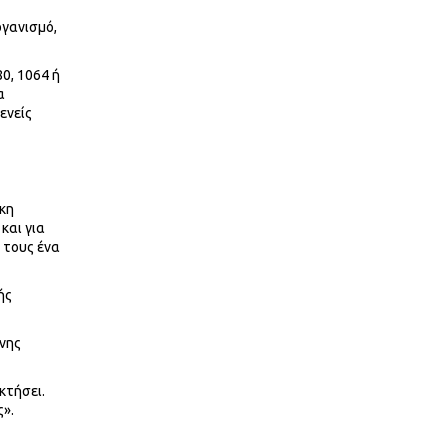
ργανισμό,
0, 1064 ή
α
ενείς
γκη
και για
 τους ένα
ής
ένης
κτήσει.
ς».