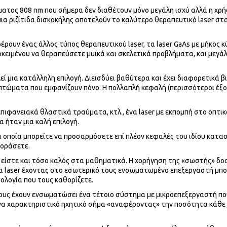
ύματος 808 nm που σήμερα δεν διαθέτουν μόνο μεγάλη ισχύ αλλά η χρ
ια ριζίτιδα δισκοκήλης αποτελούν το καλύτερο θεραπευτικό laser στ
έρουν ένας άλλος τύπος θεραπευτικού laser, τα laser GaAs με μήκος 
ειμένου να θεραπεύσετε μυϊκά και σκελετικά προβλήματα, και μεγά
ί μια κατάλληλη επιλογή. Διεισδύει βαθύτερα και έχει διαφορετικά β
ώματα που εμφανίζουν πόνο. Η πολλαπλή κεφαλή (περισσότεροι έξο
πιφανειακά θλαστικά τραύματα, κτλ., ένα laser με εκπομπή στο οπτι
α ήταν μια καλή επιλογή.
 οποία μπορείτε να προσαρμόσετε επί πλέον κεφαλές του ιδίου κατ
γοράσετε.
ν είστε και τόσο καλός στα μαθηματικά. Η χορήγηση της «σωστής» δο
α laser έχοντας στο εσωτερικό τους ενσωματωμένο επεξεργαστή μπ
ολογία που τους καθορίζετε.
γους έχουν ενσωματώσει ένα τέτοιο σύστημα με μικροεπεξεργαστή πο
α χαρακτηριστικό ηχητικό σήμα «αναφέροντας» την ποσότητα κάθε 