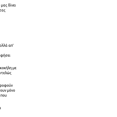
 μας δίνει
τας
ολλά απ'
οφήσει
σκοκήλη με
εντελώς
ρροφούν
νουν μόνο
 που
α