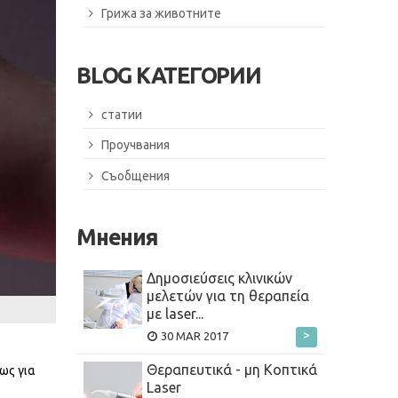
Грижа за животните
BLOG КАТЕГОРИИ
статии
Проучвания
Съобщения
Мнения
Δημοσιεύσεις κλινικών
μελετών για τη θεραπεία
με laser...
>
30 MAR 2017
Θεραπευτικά - μη Κοπτικά
ως για
Laser