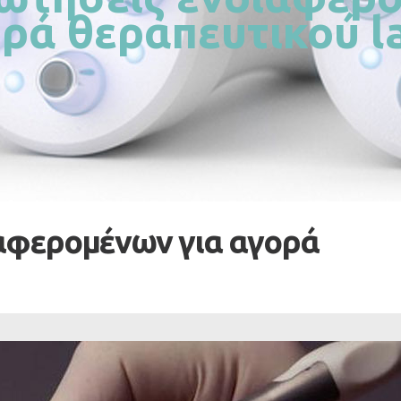
ρά θεραπευτικού l
ιαφερoμένων για αγορά