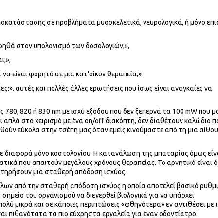
ποκατάστασης σε προβλήματα μυοσκελετικά, νευρολογικά, ή μόνο επ
οηθά στον υπολογισμό των δοσολογιών;»,
ι;»,
να είναι φορητό σε μια κατ’οίκον θεραπεία;»
ες;», αυτές και πολλές άλλες ερωτήσεις που ίσως είναι αναγκαίες να
ος 780, 820 ή 830 nm με ισχύ εξόδου που δεν ξεπερνά τα 100 mW που μ
ι απλά στο χειρισμό με ένα on/off διακόπτη, δεν διαθέτουν καλώδιο 
ρθούν εύκολα στην τσέπη μας όταν εμείς κινούμαστε από τη μια αίθο
με διαφορά μόνο κοστολογίου. Η κατανάλωση της μπαταρίας όμως είν
τικά που απαιτούν μεγάλους χρόνους θεραπείας. Το αρνητικό είναι ό
ιατηρήσουν μια σταθερή απόδοση ισχύος.
λλων από την σταθερή απόδοση ισχύος η οποία αποτελεί βασικό ρυθμ
σημείο του οργανισμού να διεγερθεί βιολογικά για να υπάρχει
πολύ μικρά και σε κάποιες περιπτώσεις «φθηνότερα» εν αντιθέσει με 
ναι πιθανότατα τα πιο εύχρηστα εργαλεία για έναν οδοντίατρο.