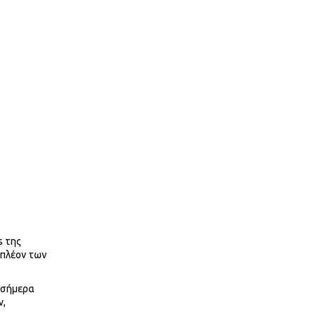
s της
 πλέον των
ι σήμερα
ν,