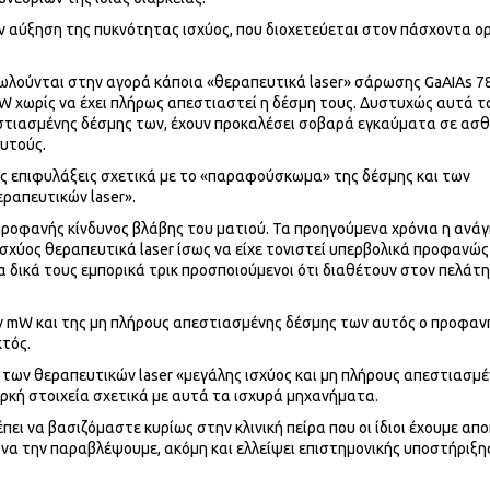
ν αύξηση της πυκνότητας ισχύος, που διοχετεύεται στον πάσχοντα ο
 πωλούνται στην αγορά κάποια «θεραπευτικά laser» σάρωσης GaAIAs 78
W χωρίς να έχει πλήρως απεστιαστεί η δέσμη τους. Δυστυχώς αυτά τ
εστιασμένης δέσμης των, έχουν προκαλέσει σοβαρά εγκαύματα σε ασθ
αυτούς.
ες επιφυλάξεις σχετικά με το «παραφούσκωμα» της δέσμης και των
ραπευτικών laser».
ο προφανής κίνδυνος βλάβης του ματιού. Τα προηγούμενα χρόνια η ανά
χύος θεραπευτικά laser ίσως να είχε τονιστεί υπερβολικά προφανώς 
 δικά τους εμπορικά τρικ προσποιούμενοι ότι διαθέτουν στον πελάτη
ων mW και της μη πλήρους απεστιασμένης δέσμης των αυτός ο προφαν
κτός.
 των θεραπευτικών laser «μεγάλης ισχύος και μη πλήρους απεστιασμ
ρκή στοιχεία σχετικά με αυτά τα ισχυρά μηχανήματα.
πει να βασιζόμαστε κυρίως στην κλινική πείρα που οι ίδιοι έχουμε απο
 να την παραβλέψουμε, ακόμη και ελλείψει επιστημονικής υποστήριξη