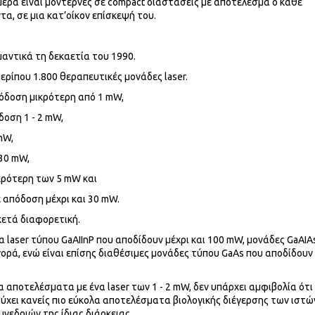
μερα είναι μοντέρνες σε compact διαστάσεις με αποτέλεσμα ο κάθε
τα, σε μια κατ’οίκον επίσκεψή του.
αντικά τη δεκαετία του 1990.
ερίπου 1.800 θεραπευτικές μονάδες laser.
πόδοση μικρότερη από 1 mW,
δοση 1 - 2 mW,
mW,
 30 mW,
κρότερη των 5 mW και
ε απόδοση μέχρι και 30 mW.
κετά διαφορετική.
laser τύπου GaAIInP που αποδίδουν μέχρι και 100 mW, μονάδες GaAIA
ορά, ενώ είναι επίσης διαθέσιμες μονάδες τύπου GaAs που αποδίδουν
α αποτελέσματα με ένα laser των 1 - 2 mW, δεν υπάρχει αμφιβολία ότ
ύχει κανείς πιο εύκολα αποτελέσματα βιολογικής διέγερσης των ιστώ
εδριών της ίδιας διάρκειας.