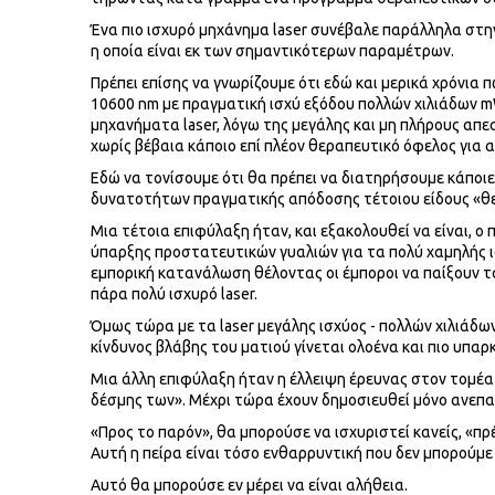
Ένα πιο ισχυρό μηχάνημα laser συνέβαλε παράλληλα στη
η οποία είναι εκ των σημαντικότερων παραμέτρων.
Πρέπει επίσης να γνωρίζουμε ότι εδώ και μερικά χρόνια
10600 nm με πραγματική ισχύ εξόδου πολλών χιλιάδων m
μηχανήματα laser, λόγω της μεγάλης και μη πλήρους απ
χωρίς βέβαια κάποιο επί πλέον θεραπευτικό όφελος για 
Εδώ να τονίσουμε ότι θα πρέπει να διατηρήσουμε κάποι
δυνατοτήτων πραγματικής απόδοσης τέτοιου είδους «θε
Μια τέτοια επιφύλαξη ήταν, και εξακολουθεί να είναι, 
ύπαρξης προστατευτικών γυαλιών για τα πολύ χαμηλής ισ
εμπορική κατανάλωση θέλοντας οι έμποροι να παίξουν τα
πάρα πολύ ισχυρό laser.
Όμως τώρα με τα laser μεγάλης ισχύος - πολλών χιλιάδ
κίνδυνος βλάβης του ματιού γίνεται ολοένα και πιο υπαρ
Μια άλλη επιφύλαξη ήταν η έλλειψη έρευνας στον τομέα
δέσμης των». Μέχρι τώρα έχουν δημοσιευθεί μόνο ανεπα
«Προς το παρόν», θα μπορούσε να ισχυριστεί κανείς, «πρέ
Αυτή η πείρα είναι τόσο ενθαρρυντική που δεν μπορούμε
Αυτό θα μπορούσε εν μέρει να είναι αλήθεια.