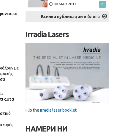
>
30 MAR 2017
ιφανειακά
Всички публикации в блога
Irradia Lasers
οιάζουν με
παροχής
υσα
αι
τι αυτά
Flip the
Irradia laser booklet
ιστικό
ισχυρές
НАМЕРИ НИ