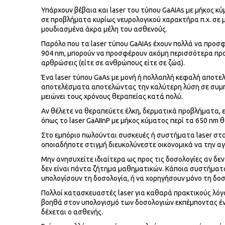
Υπάρχουν βέβαια και laser του τύπου GaAIAs με μήκος κ
σε προβλήματα κυρίως νευρολογικού χαρακτήρα π.χ. σε μ
μουδιασμένα άκρα μέλη του ασθενούς.
Παρόλο που τα laser τύπου GaAIAs έχουν πολλά να προσφ
904 nm, μπορούν να προσφέρουν ακόμη περισσότερα προκ
αρθρώσεις (είτε σε ανθρώπους είτε σε ζώα).
Ένα laser τύπου GaAs με μονή ή πολλαπλή κεφαλή αποτελε
αποτελέσματα αποτελώντας την καλύτερη λύση σε συμπτ
μειώνει τους χρόνους θεραπείας κατά πολύ.
Αν θέλετε να θεραπεύετε έλκη, δερματικά προβλήματα, ε
όπως το laser GaAIInP με μήκος κύματος περί τα 650 nm θ
Στο εμπόριο πωλούνται συσκευές ή συστήματα laser στα
οποιαδήποτε στιγμή διευκολύνεστε οικονομικά να την α
Μην ανησυχείτε ιδιαίτερα ως προς τις δοσολογίες αν δε
δεν είναι πάντα ζήτημα μαθηματικών. Κάποια συστήματ
υπολογίσουν τη δοσολογία, ή να χορηγήσουν μόνο τη δοσ
Πολλοί κατασκευαστές laser για καθαρά πρακτικούς λό
βοηθά στον υπολογισμό των δοσολογιών εκπέμποντας έν
δέχεται ο ασθενής.