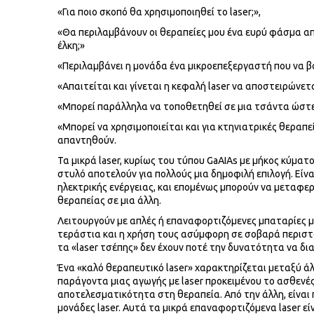
«Για ποιο σκοπό θα χρησιμοποιηθεί το laser;»,
«Θα περιλαμβάνουν οι θεραπείες μου ένα ευρύ φάσμα α
έλκη;»
«Περιλαμβάνει η μονάδα ένα μικροεπεξεργαστή που να β
«Απαιτείται και γίνεται η κεφαλή laser να αποστειρώνετα
«Μπορεί παράλληλα να τοποθετηθεί σε μια τσάντα ώστε 
«Μπορεί να χρησιμοποιείται και για κτηνιατρικές θεραπεί
απαντηθούν.
Τα μικρά laser, κυρίως του τύπου GaAIAs με μήκος κύματ
στυλό αποτελούν για πολλούς μια δημοφιλή επιλογή. Είνα
ηλεκτρικής ενέργειας, και επομένως μπορούν να μεταφε
θεραπείας σε μια άλλη.
Λειτουργούν με απλές ή επαναφορτιζόμενες μπαταρίες 
τεράστια και η χρήση τους ασύμφορη σε σοβαρά περιστα
τα «laser τσέπης» δεν έχουν ποτέ την δυνατότητα να δ
Ένα «καλό θεραπευτικό laser» χαρακτηρίζεται μεταξύ ά
παράγοντα μιας αγωγής με laser προκειμένου το ασθενές 
αποτελεσματικότητα στη θεραπεία. Από την άλλη, είναι 
μονάδες laser. Αυτά τα μικρά επαναφορτιζόμενα laser εί