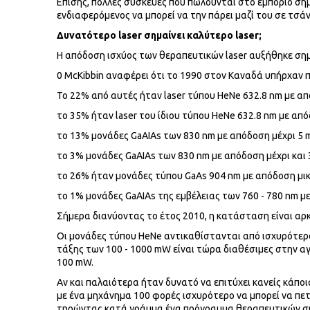
Επίσης, πολλές συσκευές που πωλούνται στο εμπόριο σή
ενδιαφερόμενος να μπορεί να την πάρει μαζί του σε τσάν
Δυνατότερο laser σημαίνει καλύτερο laser;
Η απόδοση ισχύος των θεραπευτικών laser αυξήθηκε σημ
0 McKibbin αναφέρει ότι το 1990 στον Καναδά υπήρχαν π
Το 22% από αυτές ήταν laser τύπου HeNe 632.8 nm με α
το 35% ήταν laser του ίδιου τύπου HeNe 632.8 nm με από
το 13% μονάδες GaAIAs των 830 nm με απόδοση μέχρι 5 
το 3% μονάδες GaAIAs των 830 nm με απόδοση μέχρι και
το 26% ήταν μονάδες τύπου GaAs 904 nm με απόδοση μι
το 1% μονάδες GaAIAs της εμβέλειας των 760 - 780 nm μ
Σήμερα διανύοντας το έτος 2010, η κατάσταση είναι αρ
Οι μονάδες τύπου HeNe αντικαθίστανται από ισχυρότερα 
τάξης των 100 - 1000 mW είναι τώρα διαθέσιμες στην αγ
100 mW.
Αν και παλαιότερα ήταν δυνατό να επιτύχει κανείς κάποι
με ένα μηχάνημα 100 φορές ισχυρότερο να μπορεί να πετ
τηρώντας κατά γράμμα ένα πρόγραμμα θεραπευτικών συν