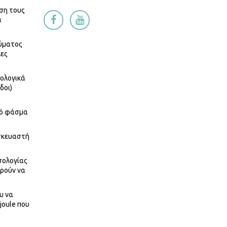
ήση τους
α
κύματος
λες
ιολογικά
δοι)
κό φάσμα
ασκευαστή
σολογίας
ορούν να
υ να
joule που