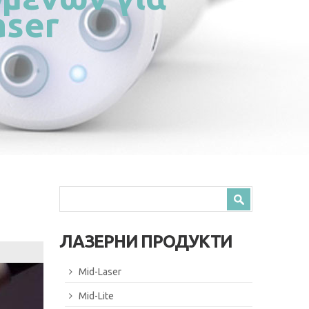
aser
Search form
Search
ЛАЗЕРНИ ПРОДУКТИ
Mid-Laser
Mid-Lite