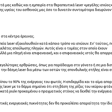
τά μας καθώς και η εμπειρία στα θεραπευτικά laser «μεγάλης ισχύος»
της υγείας του ασθενούς μας όσο το δυνατόν συντομότερα διευρύνον
 στα κέντρα έρευνας.
ία laser εξακολουθούν κατά κάποιο τρόπο να ισχύουν. Εν’ τούτοις, π
μελέτες επούλωσης πληγών. Αυτός είναι ο τομέας στον οποίο έχουν
λλά μια πληγή είναι επιφανειακή, και ο επιφανειακός ιστός θα απορρ
εγαλύτερες αρθρώσεις, όπως για παράδειγμα στο γόνατο ή σε μια δι
 την δέσμη laser δια μέσω των οστών της σπονδυλικής στήλης είναι 
που το 90% της ενέργειας του φωτός. Η επιδερμίδα και το αίμα απο
ς laser με το δέρμα σημαίνει ότι στη βάση της ρίζας του νεύρου φτά
κετά joule προκειμένου ο πραγματικός στόχος να δεχθεί την ενέργεια
τικές ενεργειακές πυκνότητες δεν θα προκαλέσει απαραίτητα την ίδι