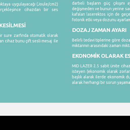
darbeli başların güç çıkışını a
noktaya uygulayacağı (Joule/cm2)
değişmeden ve bunun yerine sad
erçekleşince cihazdan bir ses
kafaları laserektos için de geçer
fotonik etki veya dozunu ayarlama
KESİLMESİ
DOZAJ ZAMAN AYARI
bir sure zarfında otomatik olarak
Belirli tedavi tiplerine göre do
n cihaz bunu çift sesli mesaj ile
miktarının arasındaki zaman miktar
EKONOMİK OLARAK ES
MID LAZER 2.5 sabit ünite cihazı
isteyen (ekonomik olarak zorlan
başlık alarak ilerde ekonomik du
alarak herhangi bir sorun yaşama