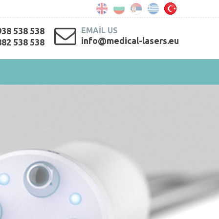
938 538 538
EMAIL US
info@medical-lasers.eu
882 538 538