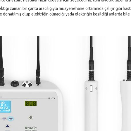
ite cihazları, hastalarınızın tedavisi için seçeceğiniz tüm diyodik lazer ü
tiği zaman bir çanta aracılığıyla muayenehane ortamında çalışır gibi hasta
 ile donatılmış olup elektriğin olmadığı yada elektriğin kesildiği anlarda bil