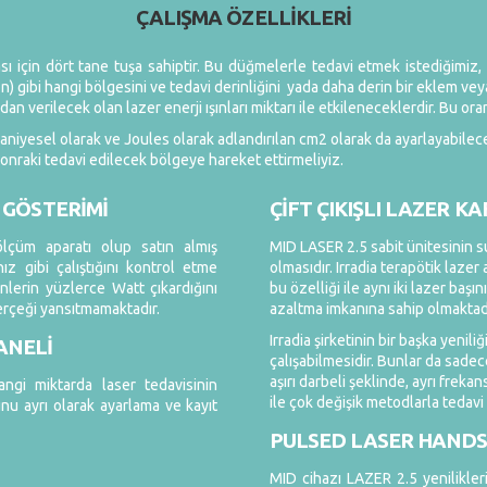
ÇALIŞMA ÖZELLİKLERİ
ması için dört tane tuşa sahiptir. Bu düğmelerle tedavi etmek istediğimi
n) gibi hangi bölgesini ve tedavi derinliğini yada daha derin bir eklem veya
an verilecek olan lazer enerji ışınları miktarı ile etkileneceklerdir. Bu ora
 saniyesel olarak ve Joules olarak adlandırılan cm2 olarak da ayarlayabilec
sonraki tedavi edilecek bölgeye hareket ettirmeliyiz.
L GÖSTERİMİ
ÇİFT ÇIKIŞLI LAZER K
ölçüm aparatı olup satın almış
MID LASER 2.5 sabit ünitesinin su
z gibi çalıştığını kontrol etme
olmasıdır. Irradia terapötik laz
nlerin yüzlerce Watt çıkardığını
bu özelliği ile aynı iki lazer başı
gerçeği yansıtmamaktadır.
azaltma imkanına sahip olmaktad
Irradia şirketinin bir başka yenili
ANELİ
çalışabilmesidir. Bunlar da sadec
aşırı darbeli şeklinde, ayrı freka
hangi miktarda laser tedavisinin
ile çok değişik metodlarla tedavi
nu ayrı olarak ayarlama ve kayıt
PULSED LASER HANDS
MID cihazı LAZER 2.5 yenilikler