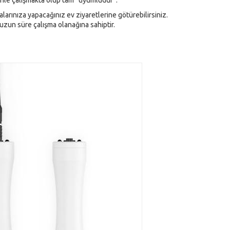
rünle çalışmakta olup tam ‘’uyumludur’’.
larınıza yapacağınız ev ziyaretlerine götürebilirsiniz.
e uzun süre çalışma olanağına sahiptir.