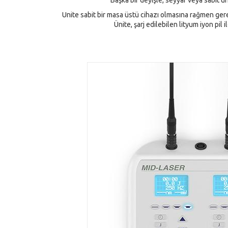
Başka bir deyişle, seyyar veya sabit ün
Unite sabit bir masa üstü cihazı olmasına rağmen gerek
Ünite, şarj edilebilen lityum iyon pil