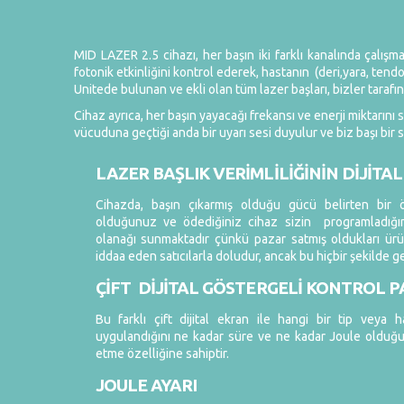
MID LAZER 2.5 cihazı, her başın iki farklı kanalında çalış
fotonik etkinliğini kontrol ederek, hastanın (deri,yara, tendo
Unitede bulunan ve ekli olan tüm lazer başları, bizler tarafınd
Cihaz ayrıca, her başın yayacağı frekansı ve enerji miktarını
vücuduna geçtiği anda bir uyarı sesi duyulur ve biz başı bir 
LAZER BAŞLIK VERİMLİLİĞİNİN DİJİTA
Cihazda, başın çıkarmış olduğu gücü belirten bir 
olduğunuz ve ödediğiniz cihaz sizin programladığını
olanağı sunmaktadır çünkü pazar satmış oldukları ürü
iddaa eden satıcılarla doludur, ancak bu hiçbir şekilde 
ÇİFT DİJİTAL GÖSTERGELİ KONTROL P
Bu farklı çift dijital ekran ile hangi bir tip veya 
uygulandığını ne kadar süre ve ne kadar Joule olduğu
etme özelliğine sahiptir.
JOULE AYARI