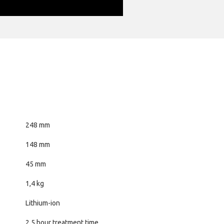
248 mm
148 mm
45 mm
1,4 kg
Lithium-ion
2,5 hour treatment time