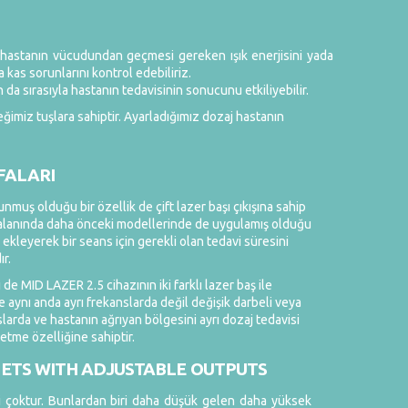
z, hastanın vücudundan geçmesi gereken ışık enerjisini yada
 kas sorunlarını kontrol edebiliriz.
n da sırasıyla hastanın tedavisinin sonucunu etkiliyebilir.
eğimiz tuşlara sahiptir. Ayarladığımız dozaj hastanın
AFALARI
nmuş olduğu bir özellik de çift lazer başı çıkışına sahip
er alanında daha önceki modellerinde de uygulamış olduğu
nı ekleyerek bir seans için gerekli olan tedavi süresini
ır.
ği de MID LAZER 2.5 cihazının iki farklı lazer baş ile
e aynı anda ayrı frekanslarda değil değişik darbeli veya
nslarda ve hastanın ağrıyan bölgesini ayrı dozaj tedavisi
 etme özelliğine sahiptir.
ETS WITH ADJUSTABLE OUTPUTS
i çoktur. Bunlardan biri daha düşük gelen daha yüksek