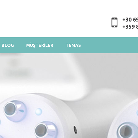
Skip to
main
content
+30 6
+359 
BLOG
MÜŞTERİLER
TEMAS